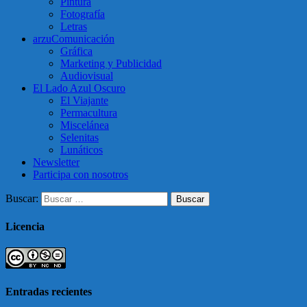
Pintura
Fotografía
Letras
arzuComunicación
Gráfica
Marketing y Publicidad
Audiovisual
El Lado Azul Oscuro
El Viajante
Permacultura
Miscelánea
Selenitas
Lunáticos
Newsletter
Participa con nosotros
Buscar:
Licencia
Entradas recientes