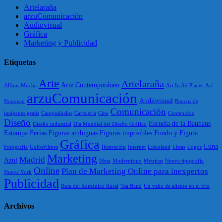
Artelaraña
arzuComunicación
Audiovisual
Gráfica
Marketing y Publicidad
Etiquetas
Arte
Artelaraña
Arte Contemporáneo
Alfons Mucha
Art In Ad Places
Art
arzuComunicación
Audiovisual
Nouveau
Bancos de
Comunicación
imágenes gratis
Campisábalos
Cartelería
Cine
Contenidos
Diseño
Escuela de la Bauhaus
Diseño industrial
Día Mundial del Diseño Gráfico
Estampa
Ferias
Figuras ambiguas
Figuras imposibles
Fondo y Figura
Gráfica
Luna
Fotografía
GolfoFilmes
Ilustración
Internet
Liekeland
Listas
Logos
Marketing
Madrid
Azul
Meta
Modernismo
Métricas
Nueva tipografía
Online
Plan de Marketing Online para inexpertos
Nueva York
Publicidad
Ruta del Románico Rural
Tea Band
Un vaho de aliento en el frío
Archivos