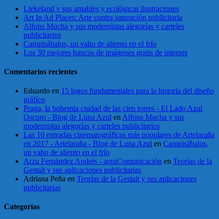
Liekeland y sus amables y ecológicas ilustraciones
Art In Ad Places: Arte contra saturación publicitaria
Alfons Mucha y sus modernistas alegorías y carteles
publicitarios
Campisábalos, un vaho de aliento en el frío
Los 30 mejores bancos de imágenes gratis de internet
Comentarios recientes
Eduardo
en
15 logos fundamentales para la historia del diseño
gráfico
Praga, la bohemia ciudad de las cien torres - El Lado Azul
Oscuro - Blog de Luna Azul
en
Alfons Mucha y sus
modernistas alegorías y carteles publicitarios
Las 10 entradas cinematográficas más populares de Artelaraña
en 2017 - Artelaraña - Blog de Luna Azul
en
Campisábalos,
un vaho de aliento en el frío
Arzu Fernández Andrés - arzuComunicación
en
Teorías de la
Gestalt y sus aplicaciones publicitarias
Adriana Peña
en
Teorías de la Gestalt y sus aplicaciones
publicitarias
Categorías