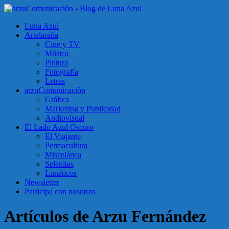
Luna Azul
Artelaraña
Cine y TV
Música
Pintura
Fotografía
Letras
arzuComunicación
Gráfica
Marketing y Publicidad
Audiovisual
El Lado Azul Oscuro
El Viajante
Permacultura
Miscelánea
Selenitas
Lunáticos
Newsletter
Participa con nosotros
Artículos de Arzu Fernández