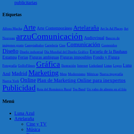
publicitarias
Etiquetas
Arte
Artelaraña
Arte Contemporáneo
Alfons Mucha
Art In Ad Places
Art
arzuComunicación
Audiovisual
Nouveau
Bancos de
Comunicación
imágenes gratis
Campisábalos
Cartelería
Cine
Contenidos
Diseño
Escuela de la Bauhaus
Diseño industrial
Día Mundial del Diseño Gráfico
Estampa
Ferias
Figuras ambiguas
Figuras imposibles
Fondo y Figura
Gráfica
Luna
Fotografía
GolfoFilmes
Ilustración
Internet
Liekeland
Listas
Logos
Marketing
Madrid
Azul
Meta
Modernismo
Métricas
Nueva tipografía
Online
Plan de Marketing Online para inexpertos
Nueva York
Publicidad
Ruta del Románico Rural
Tea Band
Un vaho de aliento en el frío
Menú
Luna Azul
Artelaraña
Cine y TV
Música