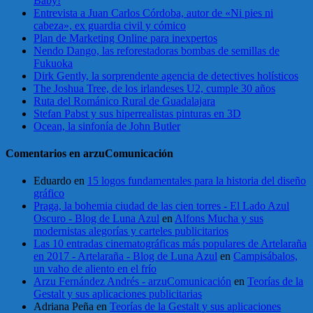
Baby!
Entrevista a Juan Carlos Córdoba, autor de «Ni pies ni
cabeza», ex guardia civil y cómico
Plan de Marketing Online para inexpertos
Nendo Dango, las reforestadoras bombas de semillas de
Fukuoka
Dirk Gently, la sorprendente agencia de detectives holísticos
The Joshua Tree, de los irlandeses U2, cumple 30 años
Ruta del Románico Rural de Guadalajara
Stefan Pabst y sus hiperrealistas pinturas en 3D
Ocean, la sinfonía de John Butler
Comentarios en arzuComunicación
Eduardo
en
15 logos fundamentales para la historia del diseño
gráfico
Praga, la bohemia ciudad de las cien torres - El Lado Azul
Oscuro - Blog de Luna Azul
en
Alfons Mucha y sus
modernistas alegorías y carteles publicitarios
Las 10 entradas cinematográficas más populares de Artelaraña
en 2017 - Artelaraña - Blog de Luna Azul
en
Campisábalos,
un vaho de aliento en el frío
Arzu Fernández Andrés - arzuComunicación
en
Teorías de la
Gestalt y sus aplicaciones publicitarias
Adriana Peña
en
Teorías de la Gestalt y sus aplicaciones