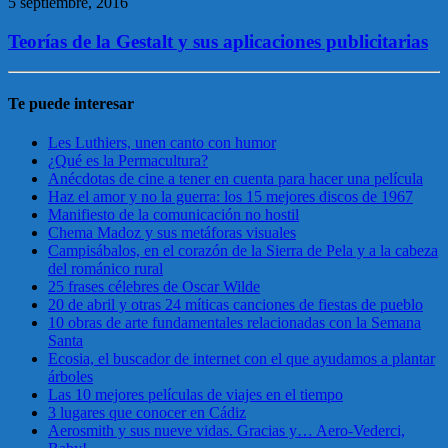
5 septiembre, 2016
Teorías de la Gestalt y sus aplicaciones publicitarias
Te puede interesar
Les Luthiers, unen canto con humor
¿Qué es la Permacultura?
Anécdotas de cine a tener en cuenta para hacer una película
Haz el amor y no la guerra: los 15 mejores discos de 1967
Manifiesto de la comunicación no hostil
Chema Madoz y sus metáforas visuales
Campisábalos, en el corazón de la Sierra de Pela y a la cabeza
del románico rural
25 frases célebres de Oscar Wilde
20 de abril y otras 24 míticas canciones de fiestas de pueblo
10 obras de arte fundamentales relacionadas con la Semana
Santa
Ecosia, el buscador de internet con el que ayudamos a plantar
árboles
Las 10 mejores películas de viajes en el tiempo
3 lugares que conocer en Cádiz
Aerosmith y sus nueve vidas. Gracias y… Aero-Vederci,