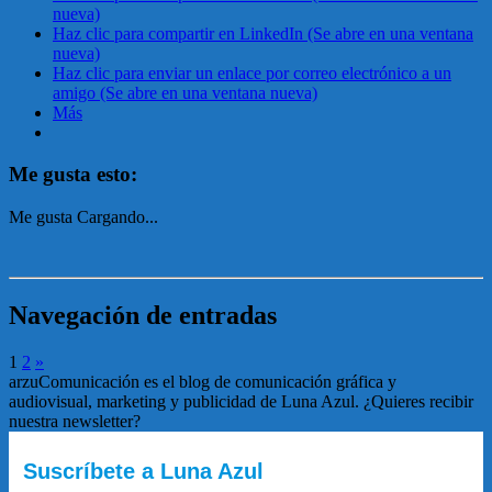
nueva)
Haz clic para compartir en LinkedIn (Se abre en una ventana
nueva)
Haz clic para enviar un enlace por correo electrónico a un
amigo (Se abre en una ventana nueva)
Más
Me gusta esto:
Me gusta
Cargando...
Navegación de entradas
1
2
»
arzuComunicación es el blog de comunicación gráfica y
audiovisual, marketing y publicidad de Luna Azul. ¿Quieres recibir
nuestra newsletter?
Suscríbete a Luna Azul