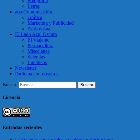
Fotografía
Letras
arzuComunicación
Gráfica
Marketing y Publicidad
Audiovisual
El Lado Azul Oscuro
El Viajante
Permacultura
Miscelánea
Selenitas
Lunáticos
Newsletter
Participa con nosotros
Buscar:
Licencia
Entradas recientes
Liekeland y sus amables y ecológicas ilustraciones