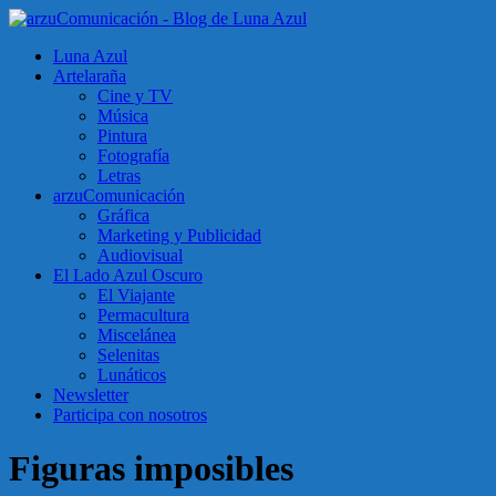
Luna Azul
Artelaraña
Cine y TV
Música
Pintura
Fotografía
Letras
arzuComunicación
Gráfica
Marketing y Publicidad
Audiovisual
El Lado Azul Oscuro
El Viajante
Permacultura
Miscelánea
Selenitas
Lunáticos
Newsletter
Participa con nosotros
Figuras imposibles