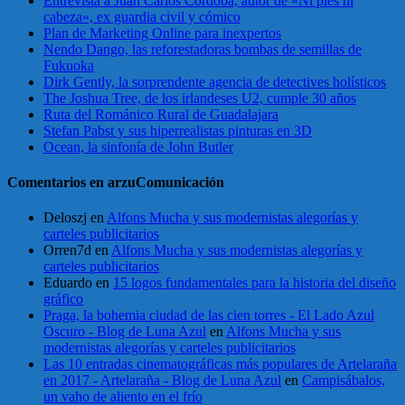
Entrevista a Juan Carlos Córdoba, autor de «Ni pies ni
cabeza», ex guardia civil y cómico
Plan de Marketing Online para inexpertos
Nendo Dango, las reforestadoras bombas de semillas de
Fukuoka
Dirk Gently, la sorprendente agencia de detectives holísticos
The Joshua Tree, de los irlandeses U2, cumple 30 años
Ruta del Románico Rural de Guadalajara
Stefan Pabst y sus hiperrealistas pinturas en 3D
Ocean, la sinfonía de John Butler
Comentarios en arzuComunicación
Deloszj
en
Alfons Mucha y sus modernistas alegorías y
carteles publicitarios
Orren7d
en
Alfons Mucha y sus modernistas alegorías y
carteles publicitarios
Eduardo
en
15 logos fundamentales para la historia del diseño
gráfico
Praga, la bohemia ciudad de las cien torres - El Lado Azul
Oscuro - Blog de Luna Azul
en
Alfons Mucha y sus
modernistas alegorías y carteles publicitarios
Las 10 entradas cinematográficas más populares de Artelaraña
en 2017 - Artelaraña - Blog de Luna Azul
en
Campisábalos,
un vaho de aliento en el frío