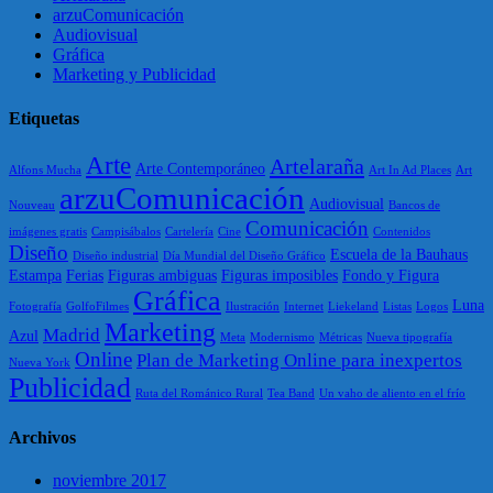
arzuComunicación
Audiovisual
Gráfica
Marketing y Publicidad
Etiquetas
Arte
Artelaraña
Arte Contemporáneo
Alfons Mucha
Art In Ad Places
Art
arzuComunicación
Audiovisual
Nouveau
Bancos de
Comunicación
imágenes gratis
Campisábalos
Cartelería
Cine
Contenidos
Diseño
Escuela de la Bauhaus
Diseño industrial
Día Mundial del Diseño Gráfico
Estampa
Ferias
Figuras ambiguas
Figuras imposibles
Fondo y Figura
Gráfica
Luna
Fotografía
GolfoFilmes
Ilustración
Internet
Liekeland
Listas
Logos
Marketing
Madrid
Azul
Meta
Modernismo
Métricas
Nueva tipografía
Online
Plan de Marketing Online para inexpertos
Nueva York
Publicidad
Ruta del Románico Rural
Tea Band
Un vaho de aliento en el frío
Archivos
noviembre 2017