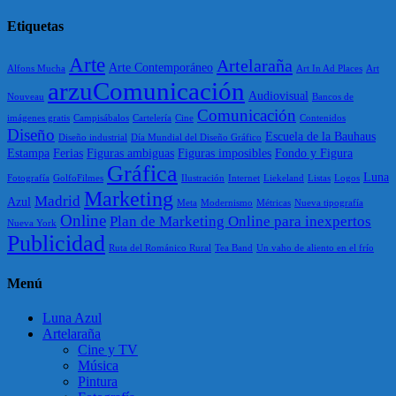
Etiquetas
Arte
Artelaraña
Arte Contemporáneo
Alfons Mucha
Art In Ad Places
Art
arzuComunicación
Audiovisual
Nouveau
Bancos de
Comunicación
imágenes gratis
Campisábalos
Cartelería
Cine
Contenidos
Diseño
Escuela de la Bauhaus
Diseño industrial
Día Mundial del Diseño Gráfico
Estampa
Ferias
Figuras ambiguas
Figuras imposibles
Fondo y Figura
Gráfica
Luna
Fotografía
GolfoFilmes
Ilustración
Internet
Liekeland
Listas
Logos
Marketing
Madrid
Azul
Meta
Modernismo
Métricas
Nueva tipografía
Online
Plan de Marketing Online para inexpertos
Nueva York
Publicidad
Ruta del Románico Rural
Tea Band
Un vaho de aliento en el frío
Menú
Luna Azul
Artelaraña
Cine y TV
Música
Pintura