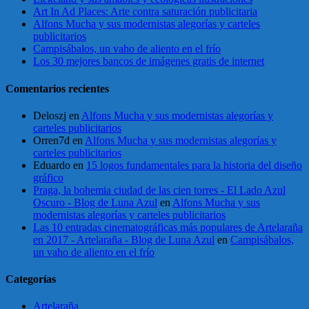
Art In Ad Places: Arte contra saturación publicitaria
Alfons Mucha y sus modernistas alegorías y carteles
publicitarios
Campisábalos, un vaho de aliento en el frío
Los 30 mejores bancos de imágenes gratis de internet
Comentarios recientes
Deloszj
en
Alfons Mucha y sus modernistas alegorías y
carteles publicitarios
Orren7d
en
Alfons Mucha y sus modernistas alegorías y
carteles publicitarios
Eduardo
en
15 logos fundamentales para la historia del diseño
gráfico
Praga, la bohemia ciudad de las cien torres - El Lado Azul
Oscuro - Blog de Luna Azul
en
Alfons Mucha y sus
modernistas alegorías y carteles publicitarios
Las 10 entradas cinematográficas más populares de Artelaraña
en 2017 - Artelaraña - Blog de Luna Azul
en
Campisábalos,
un vaho de aliento en el frío
Categorías
Artelaraña