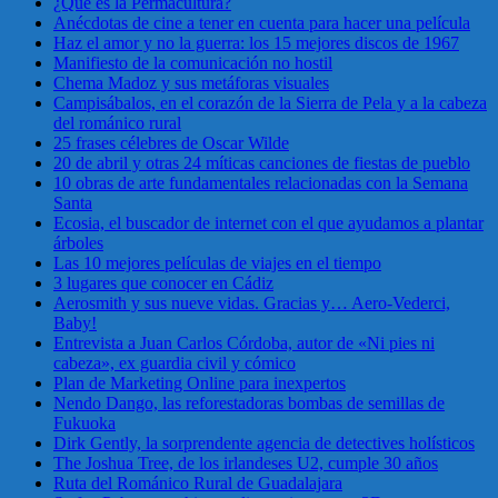
¿Qué es la Permacultura?
Anécdotas de cine a tener en cuenta para hacer una película
Haz el amor y no la guerra: los 15 mejores discos de 1967
Manifiesto de la comunicación no hostil
Chema Madoz y sus metáforas visuales
Campisábalos, en el corazón de la Sierra de Pela y a la cabeza
del románico rural
25 frases célebres de Oscar Wilde
20 de abril y otras 24 míticas canciones de fiestas de pueblo
10 obras de arte fundamentales relacionadas con la Semana
Santa
Ecosia, el buscador de internet con el que ayudamos a plantar
árboles
Las 10 mejores películas de viajes en el tiempo
3 lugares que conocer en Cádiz
Aerosmith y sus nueve vidas. Gracias y… Aero-Vederci,
Baby!
Entrevista a Juan Carlos Córdoba, autor de «Ni pies ni
cabeza», ex guardia civil y cómico
Plan de Marketing Online para inexpertos
Nendo Dango, las reforestadoras bombas de semillas de
Fukuoka
Dirk Gently, la sorprendente agencia de detectives holísticos
The Joshua Tree, de los irlandeses U2, cumple 30 años
Ruta del Románico Rural de Guadalajara