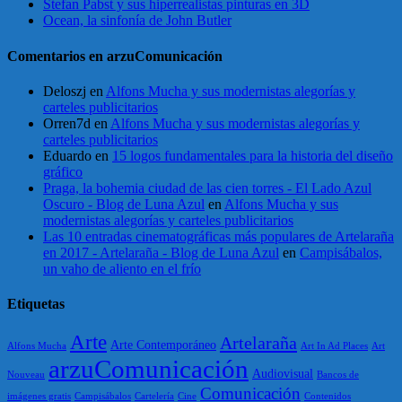
Stefan Pabst y sus hiperrealistas pinturas en 3D
Ocean, la sinfonía de John Butler
Comentarios en arzuComunicación
Deloszj
en
Alfons Mucha y sus modernistas alegorías y
carteles publicitarios
Orren7d
en
Alfons Mucha y sus modernistas alegorías y
carteles publicitarios
Eduardo
en
15 logos fundamentales para la historia del diseño
gráfico
Praga, la bohemia ciudad de las cien torres - El Lado Azul
Oscuro - Blog de Luna Azul
en
Alfons Mucha y sus
modernistas alegorías y carteles publicitarios
Las 10 entradas cinematográficas más populares de Artelaraña
en 2017 - Artelaraña - Blog de Luna Azul
en
Campisábalos,
un vaho de aliento en el frío
Etiquetas
Arte
Artelaraña
Arte Contemporáneo
Alfons Mucha
Art In Ad Places
Art
arzuComunicación
Audiovisual
Nouveau
Bancos de
Comunicación
imágenes gratis
Campisábalos
Cartelería
Cine
Contenidos