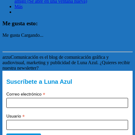
amigo (Se abre en una ventana nueva)
Más
Me gusta esto:
Me gusta
Cargando...
arzuComunicación es el blog de comunicación gráfica y
audiovisual, marketing y publicidad de Luna Azul. ¿Quieres recibir
nuestra newsletter?
Suscríbete a Luna Azul
*
Correo electrónico
*
Usuario