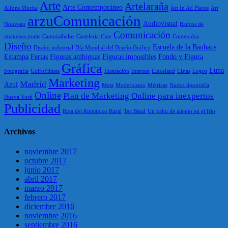
Arte
Artelaraña
Arte Contemporáneo
Alfons Mucha
Art In Ad Places
Art
arzuComunicación
Audiovisual
Nouveau
Bancos de
Comunicación
imágenes gratis
Campisábalos
Cartelería
Cine
Contenidos
Diseño
Escuela de la Bauhaus
Diseño industrial
Día Mundial del Diseño Gráfico
Estampa
Ferias
Figuras ambiguas
Figuras imposibles
Fondo y Figura
Gráfica
Luna
Fotografía
GolfoFilmes
Ilustración
Internet
Liekeland
Listas
Logos
Marketing
Madrid
Azul
Meta
Modernismo
Métricas
Nueva tipografía
Online
Plan de Marketing Online para inexpertos
Nueva York
Publicidad
Ruta del Románico Rural
Tea Band
Un vaho de aliento en el frío
Archivos
noviembre 2017
octubre 2017
junio 2017
abril 2017
marzo 2017
febrero 2017
diciembre 2016
noviembre 2016
septiembre 2016