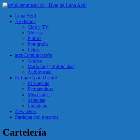
Luna Azul
Artelaraña
Cine y TV
Música
Pintura
Fotografía
Letras
arzuComunicación
Gráfica
Marketing y Publicidad
Audiovisual
El Lado Azul Oscuro
El Viajante
Permacultura
Miscelánea
Selenitas
Lunáticos
Newsletter
Participa con nosotros
Cartelería