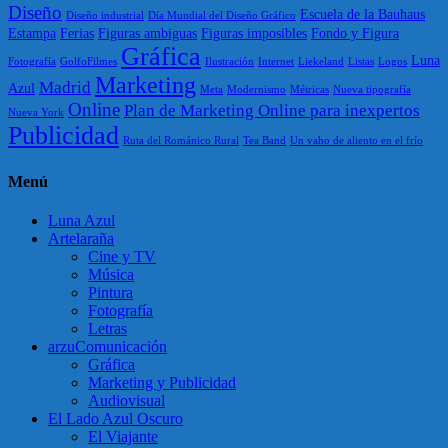
Diseño
Escuela de la Bauhaus
Diseño industrial
Día Mundial del Diseño Gráfico
Estampa
Ferias
Figuras ambiguas
Figuras imposibles
Fondo y Figura
Gráfica
Luna
Fotografía
GolfoFilmes
Ilustración
Internet
Liekeland
Listas
Logos
Marketing
Madrid
Azul
Meta
Modernismo
Métricas
Nueva tipografía
Online
Plan de Marketing Online para inexpertos
Nueva York
Publicidad
Ruta del Románico Rural
Tea Band
Un vaho de aliento en el frío
Menú
Luna Azul
Artelaraña
Cine y TV
Música
Pintura
Fotografía
Letras
arzuComunicación
Gráfica
Marketing y Publicidad
Audiovisual
El Lado Azul Oscuro
El Viajante