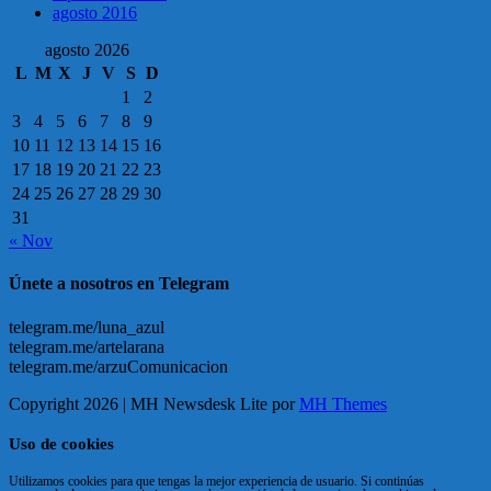
agosto 2016
agosto 2026
L
M
X
J
V
S
D
1
2
3
4
5
6
7
8
9
10
11
12
13
14
15
16
17
18
19
20
21
22
23
24
25
26
27
28
29
30
31
« Nov
Únete a nosotros en Telegram
telegram.me/luna_azul
telegram.me/artelarana
telegram.me/arzuComunicacion
Copyright 2026 | MH Newsdesk Lite por
MH Themes
Uso de cookies
Utilizamos cookies para que tengas la mejor experiencia de usuario. Si continúas