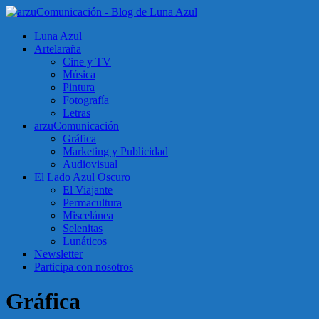
Luna Azul
Artelaraña
Cine y TV
Música
Pintura
Fotografía
Letras
arzuComunicación
Gráfica
Marketing y Publicidad
Audiovisual
El Lado Azul Oscuro
El Viajante
Permacultura
Miscelánea
Selenitas
Lunáticos
Newsletter
Participa con nosotros
Gráfica