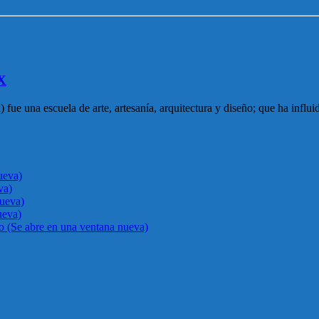
XX
ue una escuela de arte, artesanía, arquitectura y diseño; que ha influid
ueva)
va)
nueva)
ueva)
go (Se abre en una ventana nueva)