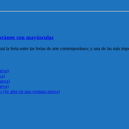
oráneo con mayúsculas
feria entre las ferias de arte contemporáneo; y una de las más importa
ueva)
va)
nueva)
ueva)
go (Se abre en una ventana nueva)