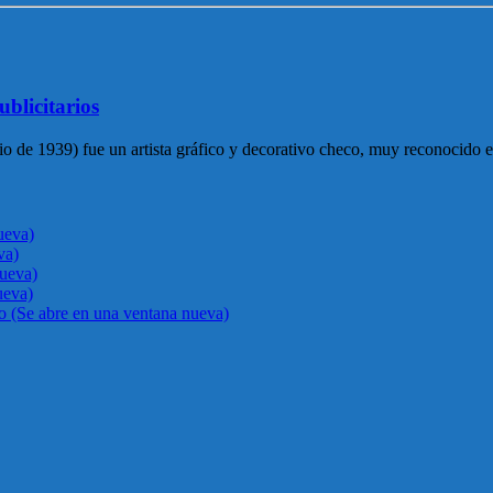
ublicitarios
io de 1939) fue un artista gráfico y decorativo checo, muy reconocido e
ueva)
va)
nueva)
ueva)
go (Se abre en una ventana nueva)