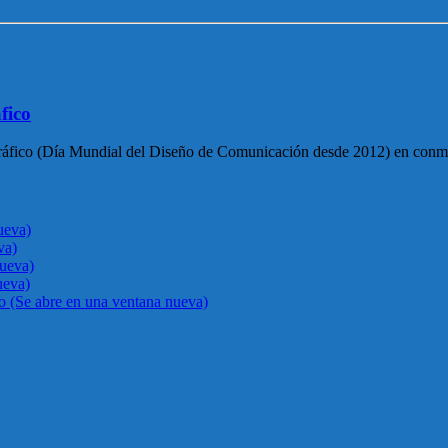
fico
 Gráfico (Día Mundial del Diseño de Comunicación desde 2012) en con
ueva)
va)
nueva)
ueva)
go (Se abre en una ventana nueva)