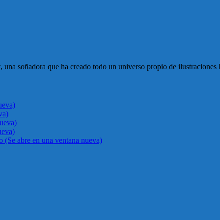
st, una soñadora que ha creado todo un universo propio de ilustraciones
ueva)
va)
nueva)
ueva)
go (Se abre en una ventana nueva)