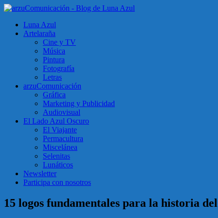
Luna Azul
Artelaraña
Cine y TV
Música
Pintura
Fotografía
Letras
arzuComunicación
Gráfica
Marketing y Publicidad
Audiovisual
El Lado Azul Oscuro
El Viajante
Permacultura
Miscelánea
Selenitas
Lunáticos
Newsletter
Participa con nosotros
15 logos fundamentales para la historia del