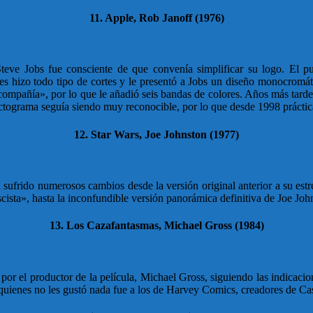
11. Apple, Rob Janoff (1976)
ve Jobs fue consciente de que convenía simplificar su logo. El publ
es hizo todo tipo de cortes y le presentó a Jobs un diseño monocromát
 compañía», por lo que le añadió seis bandas de colores. Años más tard
pictograma seguía siendo muy reconocible, por lo que desde 1998 práctica
12. Star Wars, Joe Johnston (1977)
ha sufrido numerosos cambios desde la versión original anterior a su es
scista», hasta la inconfundible versión panorámica definitiva de Joe Jo
13. Los Cazafantasmas, Michael Gross (1984)
 por el productor de la película, Michael Gross, siguiendo las indicac
A quienes no les gustó nada fue a los de Harvey Comics, creadores de Ca