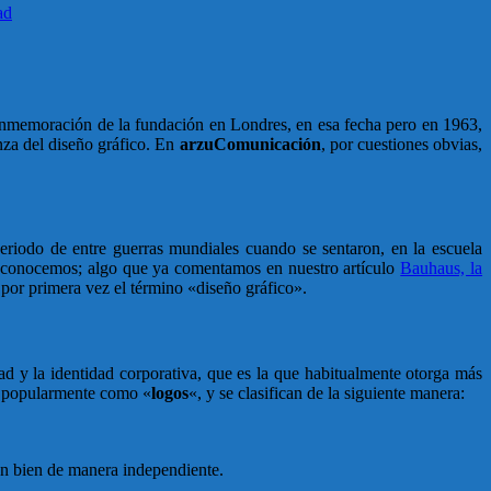
ad
memoración de la fundación en Londres, en esa fecha pero en 1963,
nza del diseño gráfico. En
arzuComunicación
, por cuestiones obvias,
eriodo de entre guerras mundiales cuando se sentaron, en la escuela
la conocemos; algo que ya comentamos en nuestro artículo
Bauhaus, la
or primera vez el término «diseño gráfico».
idad y la identidad corporativa, que es la que habitualmente otorga más
en popularmente como «
logos
«, y se clasifican de la siguiente manera:
n bien de manera independiente.