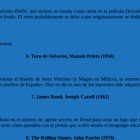
omóviles BMW, que incluso se cuenta como cierta en la película
Descub
 de fondo. El error probablemente se deba a que originariamente se dedic
aviera.
6. Toro de Osborne, Manolo Prieto (1956)
ocionar el brandy de Jerez Veterano (y Magno en Méjico), la enorme s
los pueblos de España». Hoy en día es uno de los
souvenirs
más adquirido
7. James Bond, Joseph Caroff (1962)
basó en el número de agente secreto de Bond para crear un logo que ide
tanto cómo quedaba con la pistola que acabó siendo el imagotipo oficial 
8. The Rolling Stones, John Pasche (1970)