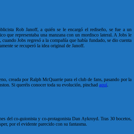
icista Rob Janoff, a quién se le encargó el rediseño, se fue a un
ico que representaba una manzana con un mordisco lateral. A Jobs le
e, cuando Jobs regresó a la compañía que había fundado, se dio cuenta
mente se recuperó la idea original de Janoff.
treno, creada por Ralph McQuarrie para el club de fans, pasando por la
hnston. Si queréis conocer toda su evolución, pinchad
aquí
.
iones del co-guionista y co-protagonista Dan Aykroyd. Tras 30 bocetos,
sper, por el evidente parecido con su fantasma.