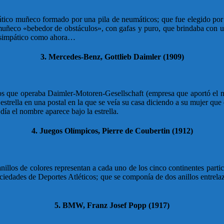
ico muñeco formado por una pila de neumáticos; que fue elegido por nu
uñeco «bebedor de obstáculos», con gafas y puro, que brindaba con un
n simpático como ahora…
3. Mercedes-Benz, Gottlieb Daimler (1909)
n los que operaba Daimler-Motoren-Gesellschaft (empresa que aportó el 
strella en una postal en la que se veía su casa diciendo a su mujer que e
ía el nombre aparece bajo la estrella.
4. Juegos Olímpicos, Pierre de Coubertin (1912)
anillos de colores representan a cada uno de los cinco continentes parti
ociedades de Deportes Atléticos; que se componía de dos anillos entrela
5. BMW, Franz Josef Popp (1917)