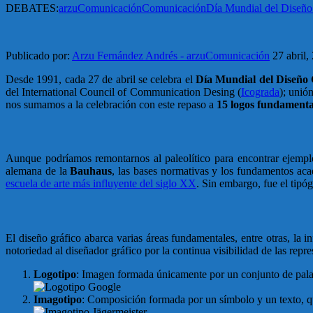
DEBATES:
arzuComunicación
Comunicación
Día Mundial del Diseño
Publicado por:
Arzu Fernández Andrés - arzuComunicación
27 abril,
Desde 1991, cada 27 de abril se celebra el
Día Mundial del Diseño 
del International Council of Communication Desing (
Icograda
); unió
nos sumamos a la celebración con este repaso a
15 logos fundamental
Aunque podríamos remontarnos al paleolítico para encontrar ejemplo
alemana de la
Bauhaus
, las bases normativas y los fundamentos ac
escuela de arte más influyente del siglo XX
. Sin embargo, fue el tip
El diseño gráfico abarca varias áreas fundamentales, entre otras, la i
notoriedad al diseñador gráfico por la continua visibilidad de las re
Logotipo
: Imagen formada únicamente por un conjunto de palab
Imagotipo
: Composición formada por un símbolo y un texto, 