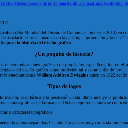
 Gráfico
Diseño
Escuela de la Bauhaus
Gráfica
Logos
Luna Azul
Publicid
 2017
Gráfico
(Día Mundial del Diseño de Comunicación desde 2012) en con
n de asociaciones relacionadas con la gestión, la promoción y la enseña
es para la historia del diseño gráfico
.
¿Un poquito de historia?
s de comunicaciones gráficas con propósitos específicos, fue en el p
adémicos del diseño gráfico como profesión tal y como a día de hoy 
ógrafo estadounidense
William Addison Dwiggins
quien en 1922 acuñó p
Tipos de logos
nformación, la didáctica y la persuasión. Esta última incluye la public
presentaciones gráficas de las marcas. Dichas representaciones se conoc
ras o caracteres tipográficos.
quedando ambos separados. Cuando la marca es muy conocida funciona