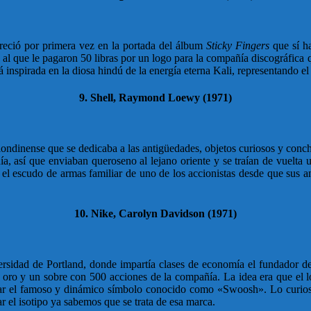
areció por primera vez en la portada del álbum
Sticky Fingers
que sí ha
 al que le pagaron 50 libras por un logo para la compañía discográfica
 inspirada en la diosa hindú de la energía eterna Kali, representando el
9. Shell, Raymond Loewy (1971)
londinense que se dedicaba a las antigüedades, objetos curiosos y concha
, así que enviaban queroseno al lejano oriente y se traían de vuelta un
el escudo de armas familiar de uno de los accionistas desde que sus a
10. Nike, Carolyn Davidson (1971)
ersidad de Portland, donde impartía clases de economía el fundador de
oro y un sobre con 500 acciones de la compañía. La idea era que el l
ñar el famoso y dinámico símbolo conocido como «Swoosh». Lo curioso 
ar el isotipo ya sabemos que se trata de esa marca.