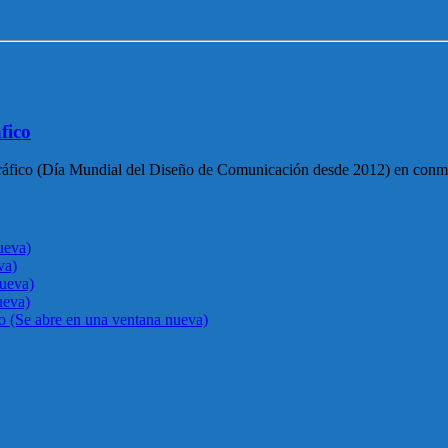
fico
 Gráfico (Día Mundial del Diseño de Comunicación desde 2012) en con
ueva)
va)
nueva)
ueva)
go (Se abre en una ventana nueva)