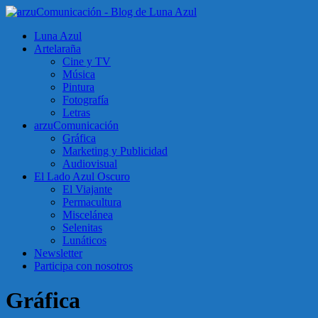
Luna Azul
Artelaraña
Cine y TV
Música
Pintura
Fotografía
Letras
arzuComunicación
Gráfica
Marketing y Publicidad
Audiovisual
El Lado Azul Oscuro
El Viajante
Permacultura
Miscelánea
Selenitas
Lunáticos
Newsletter
Participa con nosotros
Gráfica