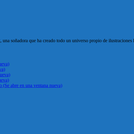
st, una soñadora que ha creado todo un universo propio de ilustraciones
ueva)
va)
nueva)
ueva)
go (Se abre en una ventana nueva)