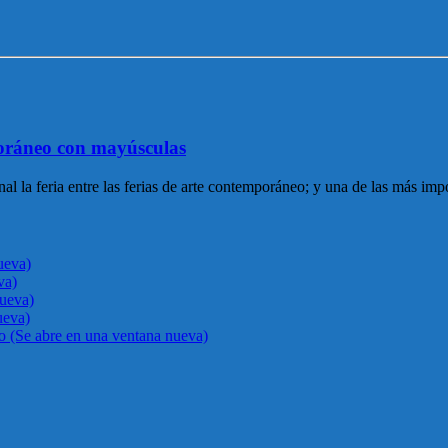
oráneo con mayúsculas
feria entre las ferias de arte contemporáneo; y una de las más importa
ueva)
va)
nueva)
ueva)
go (Se abre en una ventana nueva)