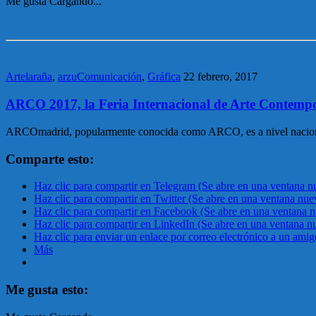
Me gusta
Cargando...
Artelaraña
,
arzuComunicación
,
Gráfica
22 febrero, 2017
ARCO 2017, la Feria Internacional de Arte Contemp
ARCOmadrid, popularmente conocida como ARCO, es a nivel nacional la 
Comparte esto:
Haz clic para compartir en Telegram (Se abre en una ventana n
Haz clic para compartir en Twitter (Se abre en una ventana nue
Haz clic para compartir en Facebook (Se abre en una ventana 
Haz clic para compartir en LinkedIn (Se abre en una ventana n
Haz clic para enviar un enlace por correo electrónico a un ami
Más
Me gusta esto: