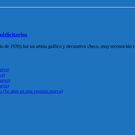
ublicitarios
io de 1939) fue un artista gráfico y decorativo checo, muy reconocido e
ueva)
va)
nueva)
ueva)
go (Se abre en una ventana nueva)