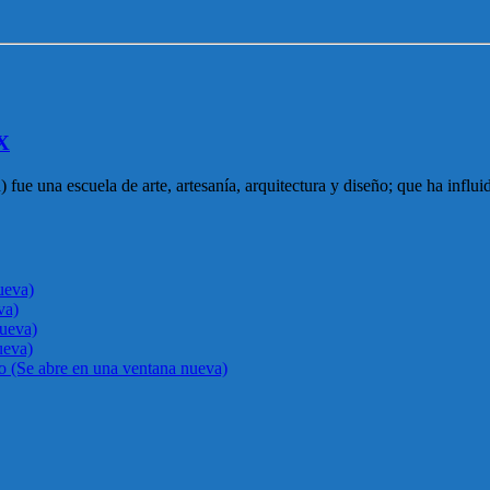
XX
ue una escuela de arte, artesanía, arquitectura y diseño; que ha influid
ueva)
va)
nueva)
ueva)
go (Se abre en una ventana nueva)