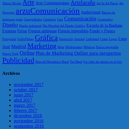
Arte
Artelaraña
Arte Contemporáneo
Alfons Mucha
Art In Ad Places
Art
arzuComunicación
Audiovisual
Nouveau
Bancos de
Comunicación
imágenes gratis
Campisábalos
Cartelería
Cine
Contenidos
Diseño
Escuela de la Bauhaus
Diseño industrial
Día Mundial del Diseño Gráfico
Estampa
Ferias
Figuras ambiguas
Figuras imposibles
Fondo y Figura
Gráfica
Luna
Fotografía
GolfoFilmes
Ilustración
Internet
Liekeland
Listas
Logos
Marketing
Madrid
Azul
Meta
Modernismo
Métricas
Nueva tipografía
Online
Plan de Marketing Online para inexpertos
Nueva York
Publicidad
Ruta del Románico Rural
Tea Band
Un vaho de aliento en el frío
Archivos
noviembre 2017
octubre 2017
junio 2017
abril 2017
marzo 2017
febrero 2017
diciembre 2016
noviembre 2016
septiembre 2016