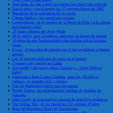
Anécdotas de cine a tener en cuenta para hacer una película
Haz el amor y no la guerra: los 15 mejores discos de 1967
Manifiesto de la comunicación no hostil
Chema Madoz y sus metáforas visuales
Campisábalos, en el corazón de la Sierra de Pela y a la cabeza
del románico rural
25 frases célebres de Oscar Wilde
20 de abril y otras 24 míticas canciones de fiestas de pueblo
10 obras de arte fundamentales relacionadas con la Semana
Santa
Ecosia, el buscador de internet con el que ayudamos a plantar
árboles
Las 10 mejores películas de viajes en el tiempo
3 lugares que conocer en Cádiz
Aerosmith y sus nueve vidas. Gracias y… Aero-Vederci,
Baby!
Entrevista a Juan Carlos Córdoba, autor de «Ni pies ni
cabeza», ex guardia civil y cómico
Plan de Marketing Online para inexpertos
Nendo Dango, las reforestadoras bombas de semillas de
Fukuoka
Dirk Gently, la sorprendente agencia de detectives holísticos
The Joshua Tree, de los irlandeses U2, cumple 30 años
Ruta del Románico Rural de Guadalajara