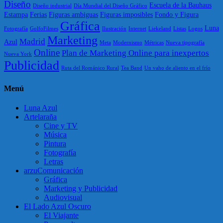
Diseño
Escuela de la Bauhaus
Diseño industrial
Día Mundial del Diseño Gráfico
Estampa
Ferias
Figuras ambiguas
Figuras imposibles
Fondo y Figura
Gráfica
Luna
Fotografía
GolfoFilmes
Ilustración
Internet
Liekeland
Listas
Logos
Marketing
Madrid
Azul
Meta
Modernismo
Métricas
Nueva tipografía
Online
Plan de Marketing Online para inexpertos
Nueva York
Publicidad
Ruta del Románico Rural
Tea Band
Un vaho de aliento en el frío
Menú
Luna Azul
Artelaraña
Cine y TV
Música
Pintura
Fotografía
Letras
arzuComunicación
Gráfica
Marketing y Publicidad
Audiovisual
El Lado Azul Oscuro
El Viajante