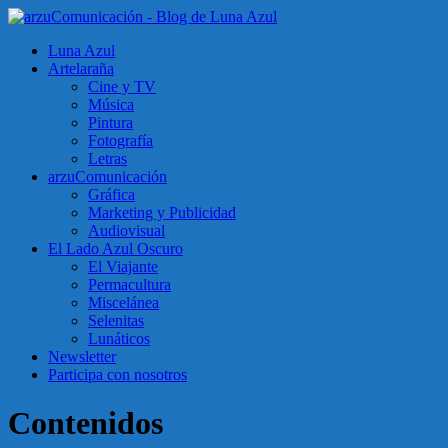
Luna Azul
Artelaraña
Cine y TV
Música
Pintura
Fotografía
Letras
arzuComunicación
Gráfica
Marketing y Publicidad
Audiovisual
El Lado Azul Oscuro
El Viajante
Permacultura
Miscelánea
Selenitas
Lunáticos
Newsletter
Participa con nosotros
Contenidos