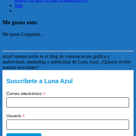
Más
Me gusta esto:
Me gusta
Cargando...
arzuComunicación es el blog de comunicación gráfica y
audiovisual, marketing y publicidad de Luna Azul. ¿Quieres recibir
nuestra newsletter?
Suscríbete a Luna Azul
*
Correo electrónico
*
Usuario