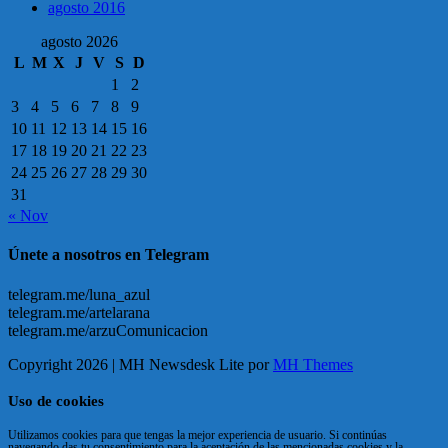
agosto 2016
agosto 2026
L
M
X
J
V
S
D
1
2
3
4
5
6
7
8
9
10
11
12
13
14
15
16
17
18
19
20
21
22
23
24
25
26
27
28
29
30
31
« Nov
Únete a nosotros en Telegram
telegram.me/luna_azul
telegram.me/artelarana
telegram.me/arzuComunicacion
Copyright 2026 | MH Newsdesk Lite por
MH Themes
Uso de cookies
Utilizamos cookies para que tengas la mejor experiencia de usuario. Si continúas
navegando das tu consentimiento para la aceptación de las mencionadas cookies y la