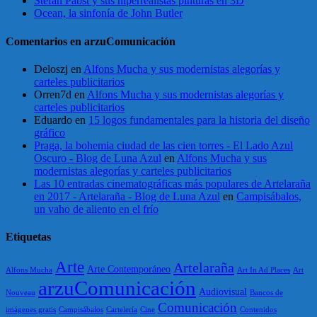
Stefan Pabst y sus hiperrealistas pinturas en 3D
Ocean, la sinfonía de John Butler
Comentarios en arzuComunicación
Deloszj
en
Alfons Mucha y sus modernistas alegorías y
carteles publicitarios
Orren7d
en
Alfons Mucha y sus modernistas alegorías y
carteles publicitarios
Eduardo
en
15 logos fundamentales para la historia del diseño
gráfico
Praga, la bohemia ciudad de las cien torres - El Lado Azul
Oscuro - Blog de Luna Azul
en
Alfons Mucha y sus
modernistas alegorías y carteles publicitarios
Las 10 entradas cinematográficas más populares de Artelaraña
en 2017 - Artelaraña - Blog de Luna Azul
en
Campisábalos,
un vaho de aliento en el frío
Etiquetas
Arte
Artelaraña
Arte Contemporáneo
Alfons Mucha
Art In Ad Places
Art
arzuComunicación
Audiovisual
Nouveau
Bancos de
Comunicación
imágenes gratis
Campisábalos
Cartelería
Cine
Contenidos