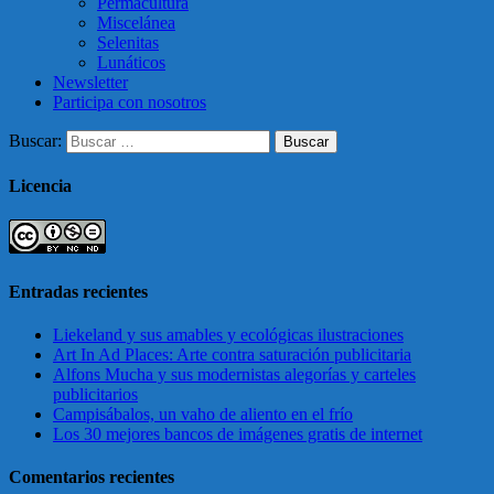
Permacultura
Miscelánea
Selenitas
Lunáticos
Newsletter
Participa con nosotros
Buscar:
Licencia
Entradas recientes
Liekeland y sus amables y ecológicas ilustraciones
Art In Ad Places: Arte contra saturación publicitaria
Alfons Mucha y sus modernistas alegorías y carteles
publicitarios
Campisábalos, un vaho de aliento en el frío
Los 30 mejores bancos de imágenes gratis de internet
Comentarios recientes